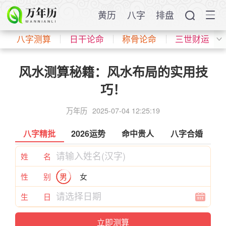
黄历
八字
排盘
八字测算
日干论命
称骨论命
三世财运
风水测算秘籍：风水布局的实用技
巧！
万年历
2025-07-04 12:25:19
八字精批
2026运势
命中贵人
八字合婚
姓 名
性 别
男
女
生 日