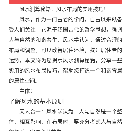
风水
测算秘籍：
风水
布局的实用技巧！
风水
，作为一门古老的学问，自古以来就备
受人们关注，它源于我国古代的哲学思想，强调
人与
自然
的和谐共生，
风水
学认为，通过合理的
布局和调整，可以改善居住环境，提升居住者的
运势
，本文将为您揭示
风水
测算秘籍，
分
享一些
实用的
风水
布局技巧，帮助您打造一个和谐
宜
居
的居住空间。
主体：
了解
风水
的基本原则
天
人合一：
风水
学认为，人与
自然
是一个整
体，相互影响，在布局
时
，要充
分
考虑人与
自然