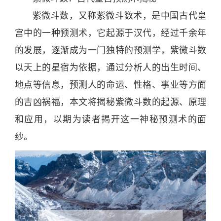
紫微斗数
，又称
紫微斗数
术，是
中国
古代皇
宫中的一种预测术，它起源于汉代，经过千余
年
的发展，逐渐成为一门独特的预测学，
紫微斗数
以
天
上的星宿为依据，通过
分
析人的出生
时
间、
地点等信息，预测人的命运、性格、事业等方面
的
吉
凶
祸
福
，本文将揭秘
紫微斗数
的起源、原理
和应用，以期为读者揭开这一
神
秘预测术的面
纱。