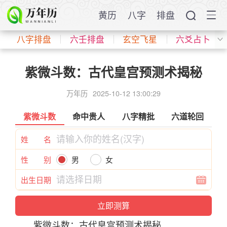
黄历
八字
排盘
八字排盘
六壬排盘
玄空飞星
六爻占卜
紫微斗数：古代皇宫预测术揭秘
万年历
2025-10-12 13:00:29
紫微斗数
命中贵人
八字精批
六道轮回
姓 名
性 别
男
女
出生日期
紫微斗数
：古代皇宫预测术揭秘