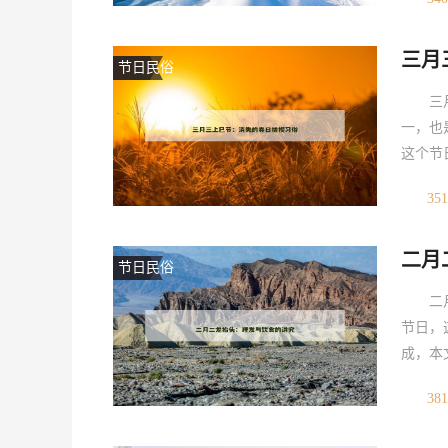
体：寒
烧纸可
三月
烧纸祭
节日民俗
三
一，也
这个节
月三上
351
主体：
对祖先
二月
祈求平
节日民俗
二
节日，
成，本
理发的
381
迎接新
开始，