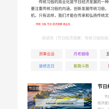
传统
习俗
的商业化是节
日
经济发展的一种
要注重传统
习俗
的内涵，创新发展传统
习俗
，
机，只有这样，我们才能在传承和弘扬传统
文
传统
习俗
节日
经济观察
商业化
阅读完（节日经济观察：传统习俗的商
测事业运
月老姻缘
装修吉日
紫薇斗数
节日
节日民俗
节
经济逐