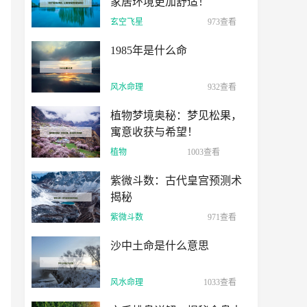
家居环境更加舒适！
玄空飞星
973查看
1985年是什么命
风水命理
932查看
植物梦境奥秘：梦见松果，
寓意收获与希望！
植物
1003查看
紫微斗数：古代皇宫预测术
揭秘
紫微斗数
971查看
沙中土命是什么意思
风水命理
1033查看