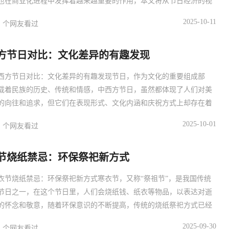
也在商业化进程中发挥着越来越重要的作用，本文将从节日经济的视
讨传统习俗的商业化之路，分析其利弊，并提出相关建议。主体：传
2025-10-11
个网友看过
的商业化现象近年来，传统习俗的商业化现象日益明显，以春节为
传统的拜年、放鞭炮、贴春联等习俗，逐渐演变为购买年货、旅游、
方节日对比：文化差异的有趣发现
等消
西方节日对比：文化差异的有趣发现节日，作为文化的重要组成部
载着民族的历史、传统和情感，中西方节日，虽然都体现了人们对美
的向往和追求，但它们在表现形式、文化内涵和庆祝方式上却存在着
差异，本文将通过对中西方节日的对比，揭示文化差异的有趣发现。
2025-10-01
个网友看过
日主题与寓意中西方节日主题和寓意各有侧重，中国节日多与农业、
家庭和宗教信仰相关，如春节、中秋节、端午节等，这些节日反映了
节烧纸禁忌：环保祭祀新方式
民对
衣节烧纸禁忌：环保祭祀新方式寒衣节，又称“祭祖节”，是我国传统
节日之一，在这个节日里，人们会烧纸钱、纸衣等物品，以表达对逝
的怀念和敬意，随着环保意识的不断提高，传统的烧纸祭祀方式已经
淘汰，本文将探讨寒衣节烧纸禁忌，并提出环保祭祀的新方式。主
2025-09-30
个网友看过