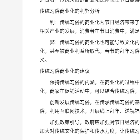
传统
习俗
商业化的利弊
分
析
利：传统
习俗
的商业化为节
日
经济带来了
相关产业的发展，消费者在节
日
消费中，满足
弊：传统
习俗
的商业化也可能导致
文化
内
化，甚至被商业利益所取代，
春
节的拜
年
习俗
义。
传统
习俗
商业化的建议
保持传统
习俗
的内涵，在商业化的过程中
化，商家在促销活动中，可以结合传统
习俗
，
创新发展传统
习俗
，在传承传统
习俗
的基
俗
，利用互联网技术，开展线上拜
年
、送祝
福
加强政策引导，政府应加强对节
日
经济的
加大对传统
文化
的保护和传承力度，让传统
习