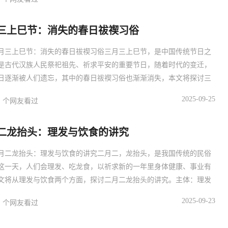
衣节烧纸禁忌的由来寒衣节烧纸的习俗源于古代，当时的人们认为，
以给逝去的亲人带来温暖和安慰，随着时代的发展，人们逐渐意识到
三上巳节：消失的春日祓禊习俗
祀
月三上巳节：消失的春日祓禊习俗三月三上巳节，是中国传统节日之
是古代汉族人民祭祀祖先、祈求平安的重要节日，随着时代的变迁，
日逐渐被人们遗忘，其中的春日祓禊习俗也渐渐消失，本文将探讨三
巳节中春日祓禊习俗的消失原因，以及这一习俗对当代社会的启示。
2025-09-25
个网友看过
春日祓禊习俗是三月三上巳节的重要组成部分，它源于古代汉族人民
的崇拜和对自然的敬畏，在古代，人们相信通过祓禊可以驱除邪恶、
二龙抬头：理发与饮食的讲究
安
月二龙抬头：理发与饮食的讲究二月二，龙抬头，是我国传统的民俗
这一天，人们会理发、吃龙食，以祈求新的一年里身体健康、事业有
文将从理发与饮食两个方面，探讨二月二龙抬头的讲究。主体：理发
寓意二月二理发，寓意着“剪龙头”，象征着剪去旧年的烦恼和霉运，
2025-09-23
个网友看过
的一年，在这一天理发，可以让人焕然一新，精神焕发，寓意着从头
迎接新的挑战。理发的讲究在二月二这一天，理发师会根据顾客的生