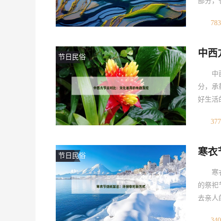
部分，
角，探
783
统习俗
例，从
中西
看电影
节日民俗
中
分，承
好生活
显著的
377
主体节
自然、
寒衣
中国人
节日民俗
寒
的祭祀
去亲人
逐渐被
340