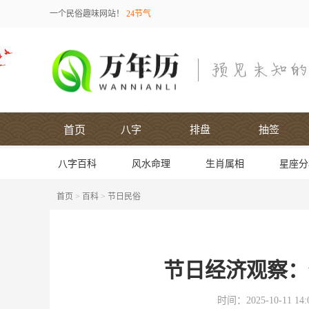
一个民俗趣味网站！
24节气
首页
八字
排盘
抽签
八字百科
风水命理
生肖属相
星座分
首页
>
百科
>
节日民俗
节日经济观察：
时间：2025-10-11 14:0