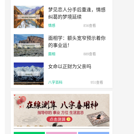
梦见恋人分手后重逢，情感
纠葛的梦境延续
情感
856查看
面相学：额头宽窄预示着你
的事业运！
面相
889查看
女命以正财为父亲吗
八字百科
951查看