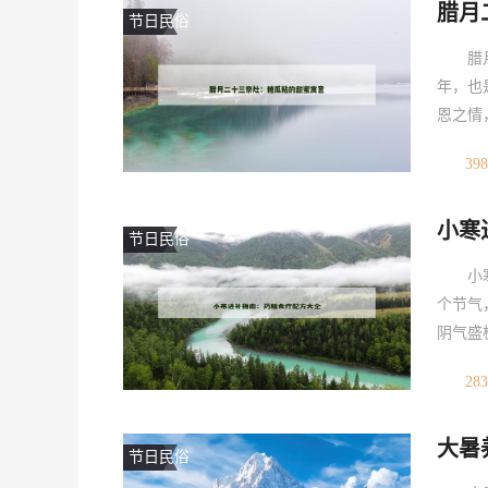
腊月
肖、脸
节日民俗
腊
年，也
恩之情
口，更
398
种用糯
灶节这
小寒
甜蜜寓
节日民俗
小
个节气
阴气盛
节的药
283
的养生
身体抵
大暑
响身体
节日民俗