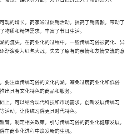
可观的增长，商家通过促销活动，提高了销售额，带动了
了物质和精
神
需求，丰富了节
日
生活
。
涵的流失，在商业化的过程中，一些传统
习俗
被简化、异
逐渐演变为红包大战，失去了原有的亲情和友情交流的意
，要注重传统
习俗
的
文化
内涵，避免过度商业化和低俗
推出具有
文化
特色的商品和服务。
础上，可以结合现代科技和市场需求，创新发展传统
习
等活动，让传统
习俗
更具
时
代特色。
监管，制定相关政策，引导传统
习俗
的商业化健康发展，
俗
在商业化进程中焕发新的生机。