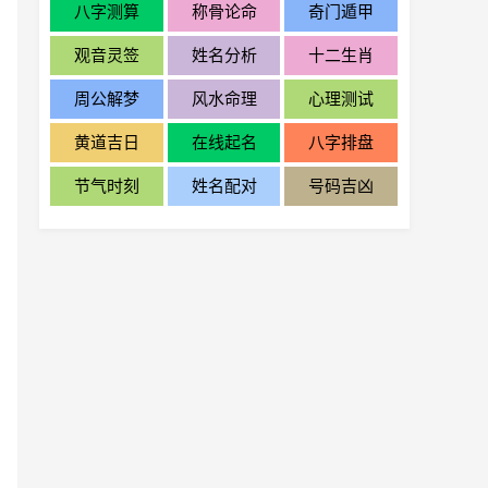
八字测算
称骨论命
奇门遁甲
观音灵签
姓名分析
十二生肖
周公解梦
风水命理
心理测试
黄道吉日
在线起名
八字排盘
节气时刻
姓名配对
号码吉凶