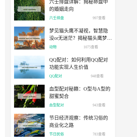
六壬排盘详解：揭秘命盘中
的婚姻走向
六壬排盘
997查看
梦见猫头鹰不凝视，智慧隐
没or无迷茫？揭秘猫头鹰梦的
寓意
动物
1075查看
QQ配对：如何利用QQ配对
功能实现人生价值
QQ配对
948查看
血型配对秘籍：O型与A型的
甜蜜契合
血型配对
943查看
节日经济观察：传统习俗的
商业化之路
节日民俗
783查看