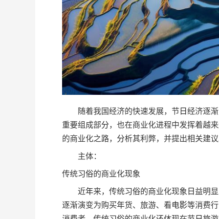
随着我国经济的快速发展，节
日
经济逐渐
重要组成部
分
，也在商业化进程中发挥着越来
的商业化之路，
分
析其利弊，并提出相关建议
主体：
传统
习俗
的商业化现象
近
年
来，传统
习俗
的商业化现象
日
益明显
逐渐演变为购买
年
货、旅游、看
电影
等消费行
消费者，传统
习俗
的商业化还体现在节
日
旅游