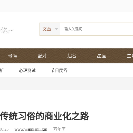
文章
号码
配对
起名
星座
生
析
心理测试
节日民俗
传统习俗的商业化之路
0:25
www.wannianli.xin
万年历