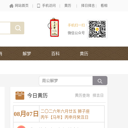
网站首页
|
手机访问
|
黄历
|
择日择吉
|
看相
手机扫一扫
微信公众号
肖
解梦
百科
黄历
今日黄历
黄历查询
择吉日
二〇二六年六月廿五 狮子座
08月07日
丙午【马年】丙申月癸丑日