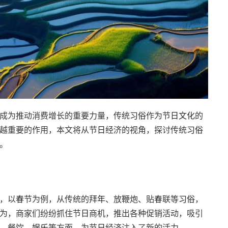
成为推动消费增长的重要力量，传统
习俗
作为节
日
文化
的
越重要的作用，本文将从节
日
经济的视角，探讨传统
习俗
。
，以
春
节为例，从传统的拜
年
、放鞭炮、贴
春
联等
习俗
，
为，商家们纷纷抓住节
日
商机，推出各种促销活动，吸引
、餐饮、
娱乐
等方面，为节
日
经济注入了新的活力。