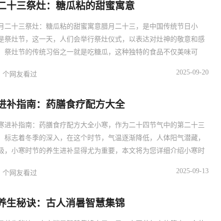
二十三祭灶：糖瓜粘的甜蜜寓意
月二十三祭灶：糖瓜粘的甜蜜寓意腊月二十三，是中国传统节日小
是祭灶节，这一天，人们会举行祭灶仪式，以表达对灶神的敬意和感
，祭灶节的传统习俗之一就是吃糖瓜，这种独特的食品不仅美味可
蕴含着丰富的文化内涵和甜蜜的寓意。主体：糖瓜，又称灶糖，是一
2025-09-20
个网友看过
米粉和糖制成的传统食品，它的形状像瓜，寓意着丰收和吉祥，在祭
一天，人们会将糖瓜粘在灶台上，以示对灶神的敬意和祈求，糖瓜的
进补指南：药膳食疗配方大全
意着家
寒进补指南：药膳食疗配方大全小寒，作为二十四节气中的第二十三
，标志着冬季的深入，在这个时节，气温逐渐降低，人体阳气潜藏，
极，小寒时节的养生进补显得尤为重要，本文将为您详细介绍小寒时
膳食疗配方，帮助您在这个寒冷的季节里保持健康。主体：小寒时节
2025-09-13
个网友看过
原则小寒时节，人体阳气潜藏，阴气盛极，养生应以温补为主，帮助
御寒冷，增强免疫力，要注意保持心情舒畅，避免情绪波动过大，影
养生秘诀：古人消暑智慧集锦
健