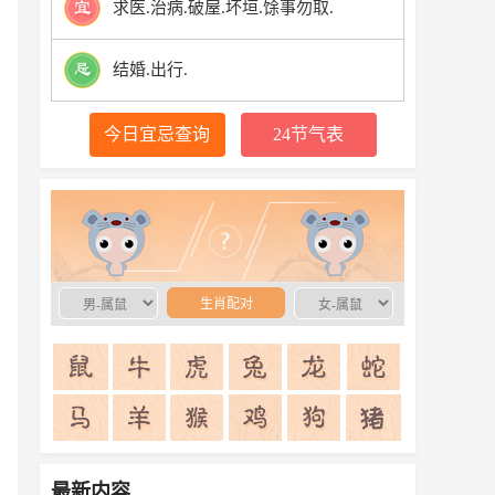
求医.治病.破屋.坏垣.馀事勿取.
结婚.出行.
今日宜忌查询
24节气表
生肖配对
生肖配对
最新内容