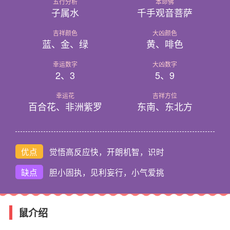
五行分析
本命佛
子属水
千手观音菩萨
吉祥颜色
大凶颜色
蓝、金、绿
黄、啡色
幸运数字
大凶数字
2、3
5、9
幸运花
吉祥方位
百合花、非洲紫罗
东南、东北方
优点
觉悟高反应快，开朗机智，识时
缺点
胆小固执，见利妄行，小气爱挑
鼠介绍