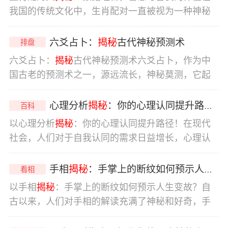
分，它揭示了一个人在婚姻方面的命运和趋势，本
我国的传统文化中，生肖配对一直被视为一种神秘
文将详细介绍六壬排盘中婚姻走向的解析方法，帮
而有趣的现象，人们相信，通过生肖配对，可以揭
助读者更好地了解自己的婚姻命运。主体六壬排盘
示人与人之间的性格特点、相处模式以及潜在的关
六爻占卜：
揭秘
古代神秘预测术
排盘
的基本原理六壬排盘的基本原理是根据天干地支、
系发展，我们将深入探讨猴猪组合，揭示这一智慧
六爻占卜：
揭秘
古代神秘预测术六爻占卜，作为中
五行
与善良的伴侣之间的奇妙关系。主体：让我们来了
国古老的预测术之一，源远流长，神秘莫测，它起
解一下猴和猪的性格特点，猴子聪明、机智、灵
源于易经，经过数千年的演变和发展，形成了独特
活，善于变通，具有很强的适应能力，他们喜欢自
的预测体系，本文将从六爻占卜的起源、原理、应
心理分析
揭秘
：你的心理认同提升路径！
百科
由自在的生活，追求新鲜感和刺激，而猪则温和、
用等方面进行
揭秘
，以期为读者揭开这一神秘预测
以心理分析
揭秘
：你的心理认同提升路径！在现代
善良、
术的面纱。主体六爻占卜的起源六爻占卜起源于易
社会，人们对于自我认同的需求日益增长，心理认
经，是中国古代哲学、文化的重要组成部分，易经
同是指个体对自己身份、角色、价值观等方面的认
又称周易，是中国古代的一部占卜哲学著作，被誉
知和接受，它不仅关乎个体的心理健康，也影响着
手相
揭秘
：手掌上的断纹如何预示人生变故？
看相
为“群经之首，大道之源”，六爻占卜作为易经的核心
个体在社会中的行为和互动，本文将从心理分析的
以手相
揭秘
：手掌上的断纹如何预示人生变故？自
角度，
揭秘
心理认同的提升路径，帮助读者更好地
古以来，人们对手相的解读充满了神秘和好奇，手
理解自我，提升心理认同。主体：自我认知与心理
掌上的断纹，如同人生的轨迹，记录着我们的喜怒
认同的关系自我认知是指个体对自己内在特质、能