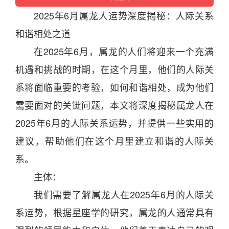
2025
年
6
月
属
龙
人
运势
深度揭秘：人际关系
和谐相处之道
在
2025
年
6
月
，属
龙
的人们将迎来一个充满
机遇和挑战的
时
期，在这个
月
里，他们的人际关
系将面临重要的考验，如何和谐相处，成为他们
需要面对的关键问题，本文将深度揭秘属
龙
人在
2025
年
6
月
的人际关系
运势
，并提供一些实用的
建议，帮助他们在这个
月
里建立和谐的人际关
系。
主体：
我们需要了解属
龙
人在
2025
年
6
月
的人际关
系
运势
，根据
星座
学的研究，属
龙
的人通常具有