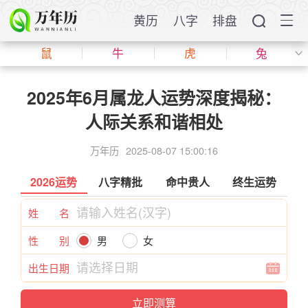
黄历
八字
排盘
鼠
牛
虎
兔
2025年6月属龙人运势深度揭秘：
人际关系和谐相处
万年历
2025-08-07 15:00:16
2026运势
八字精批
命中贵人
终生运势
姓 名
性 别
男
女
出生日期