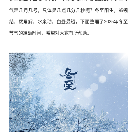
气
是几
月
几号，具体是几点几
分
几
秒
呢？
冬
至阳生，蚯蚓
结，麋角解，水泉动，白昼最短，下面整理了
2025
年
冬
至
节气
的准确
时
间，希望对大家有所帮助。