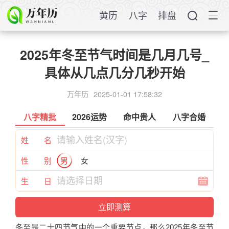
黄历
八字
排盘
2025年冬至节气时间是几月几号_
具体从几点几分几秒开始
万年历
2025-01-01 17:58:32
八字精批
2026运势
命中贵人
八字合婚
姓 名
性 别
男
女
生 日
冬
至是二十四
节气
中的一个重要节点，那么
2025
年
冬
至
节