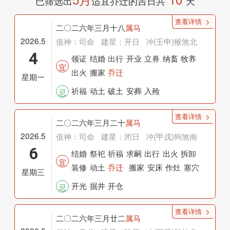
已筛选出
适宜乔迁的吉日共
天
查看详情
二〇二六年三月十八
属马
2026.5
值神：司命
建星：开日
冲(壬申)猴煞北
4
领证
结婚
出行
开业
立券
纳畜
牧养
宜
出火
搬家
乔迁
星期一
祈福
动土
破土
安葬
入殓
忌
查看详情
二〇二六年三月二十
属马
2026.5
值神：司命
建星：闭日
冲(甲戌)狗煞南
6
结婚
祭祀
祈福
求嗣
出行
出火
拆卸
宜
装修
动土
乔迁
搬家
安床
作灶
塞穴
星期三
栽种
破土
安葬
开光
掘井
开仓
忌
查看详情
二〇二六年三月廿二
属马