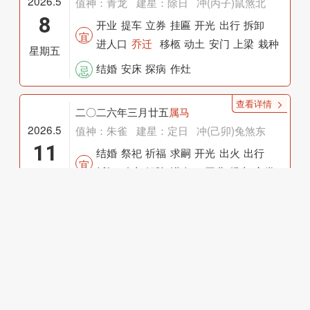
2026.5
值神：青龙
建星：除日
冲(丙子)鼠煞北
8
开业
提车
立券
挂匾
开光
出行
拆卸
宜
进人口
乔迁
移柩
动土
安门
上梁
栽种
星期五
破土
修坟
安葬
结婚
安床
探病
作灶
忌
查看详情
二〇二六年三月廿五
属马
2026.5
值神：朱雀
建星：定日
冲(己卯)兔煞东
11
结婚
祭祀
祈福
求嗣
开光
出火
出行
宜
拆卸
动土
解除
进人口
开业
提车
立券
星期一
挂匾
乔迁
搬家
安床
安门
上梁
安葬
无
忌
破土
谢土
万年历
查看详情
Powered By 万年历 © 2015-2028 万年历
二〇二六年三月廿八
属马
京ICP备14052187号-10
2026.5
值神：白虎
建星：危日
冲(壬午)马煞南
14
领证
订婚
结婚
造车器
祭祀
祈福
求嗣
宜
开光
出火
拆卸
装修
动土
进人口
挂匾
星期四