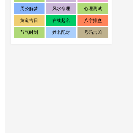
周公解梦
风水命理
心理测试
黄道吉日
在线起名
八字排盘
节气时刻
姓名配对
号码吉凶