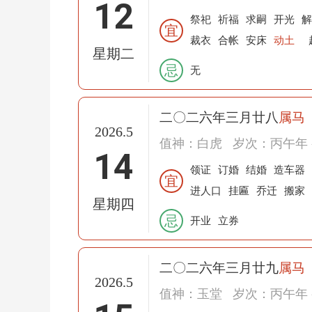
12
祭祀
祈福
求嗣
开光
解
宜
裁衣
合帐
安床
动土
星期二
忌
无
二〇二六年三月廿八
属马
2026.5
值神：白虎
岁次：丙午年 
14
领证
订婚
结婚
造车器
宜
进人口
挂匾
乔迁
搬家
星期四
忌
开业
立券
二〇二六年三月廿九
属马
2026.5
值神：玉堂
岁次：丙午年 