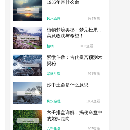
1985年是什么命
风水命理
934查看
植物梦境奥秘：梦见松果，
寓意收获与希望！
植物
1003查看
紫微斗数：古代皇宫预测术
揭秘
紫微斗数
971查看
沙中土命是什么意思
风水命理
1034查看
六壬排盘详解：揭秘命盘中
的婚姻走向
六壬排盘
997查看