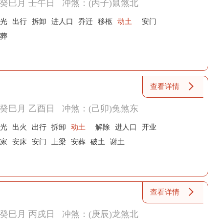
癸巳月 壬午日
冲煞：(丙子)鼠煞北
光
出行
拆卸
进人口
乔迁
移柩
动土
安门
葬
查看详情
癸巳月 乙酉日
冲煞：(己卯)兔煞东
光
出火
出行
拆卸
动土
解除
进人口
开业
家
安床
安门
上梁
安葬
破土
谢土
查看详情
癸巳月 丙戌日
冲煞：(庚辰)龙煞北