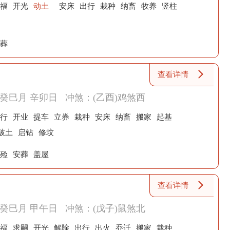
福
开光
动土
安床
出行
栽种
纳畜
牧养
竖柱
葬
查看详情
癸巳月 辛卯日
冲煞：(乙酉)鸡煞西
行
开业
提车
立券
栽种
安床
纳畜
搬家
起基
破土
启钻
修坟
殓
安葬
盖屋
查看详情
癸巳月 甲午日
冲煞：(戊子)鼠煞北
福
求嗣
开光
解除
出行
出火
乔迁
搬家
栽种