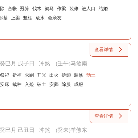
除
合帐
冠笄
伐木
架马
作梁
装修
进人口
结婚
起基
上梁
竖柱
放水
会亲友
查看详情
癸巳月 戊子日
冲煞：(壬午)马煞南
祭祀
祈福
求嗣
开光
出火
拆卸
装修
动土
安床
栽种
入殓
破土
安葬
除服
成服
查看详情
癸巳月 己丑日
冲煞：(癸未)羊煞东