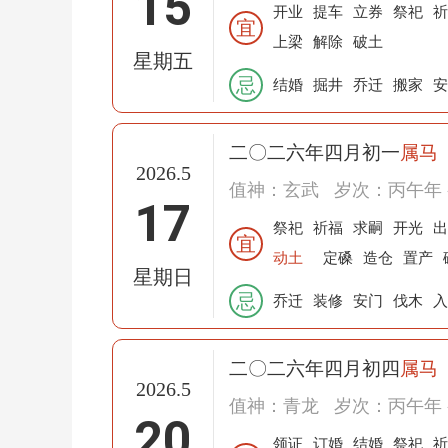
15
开业
提车
立券
祭祀
祈
宜
上梁
解除
破土
星期五
忌
结婚
掘井
乔迁
搬家
安
二〇二六年四月初一
属马
2026.5
值神：玄武
岁次：丙午年 
17
祭祀
祈福
求嗣
开光
出
宜
动土
定磉
造仓
置产
星期日
忌
乔迁
装修
安门
伐木
入
二〇二六年四月初四
属马
2026.5
值神：青龙
岁次：丙午年 
20
领证
订婚
结婚
祭祀
祈