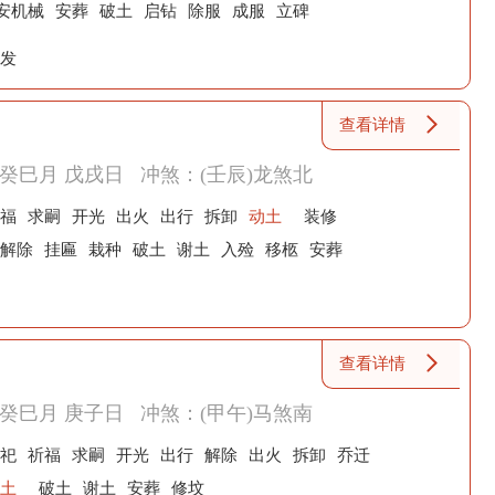
安机械
安葬
破土
启钻
除服
成服
立碑
发
查看详情
癸巳月 戊戌日
冲煞：(壬辰)龙煞北
福
求嗣
开光
出火
出行
拆卸
动土
装修
解除
挂匾
栽种
破土
谢土
入殓
移柩
安葬
查看详情
癸巳月 庚子日
冲煞：(甲午)马煞南
祀
祈福
求嗣
开光
出行
解除
出火
拆卸
乔迁
土
破土
谢土
安葬
修坟