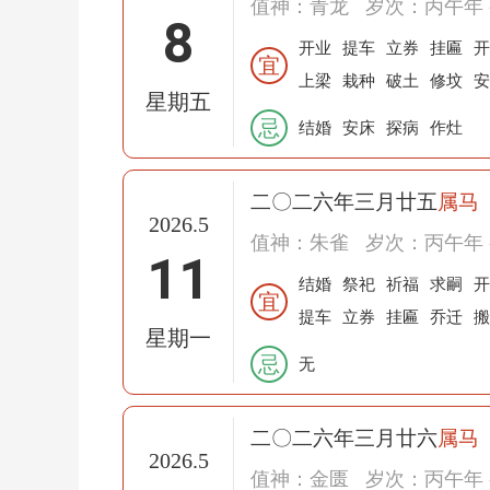
值神：青龙
岁次：丙午年 
8
开业
提车
立券
挂匾
开
宜
上梁
栽种
破土
修坟
安
星期五
忌
结婚
安床
探病
作灶
二〇二六年三月廿五
属马
2026.5
值神：朱雀
岁次：丙午年 
11
结婚
祭祀
祈福
求嗣
开
宜
提车
立券
挂匾
乔迁
搬
星期一
忌
无
二〇二六年三月廿六
属马
2026.5
值神：金匮
岁次：丙午年 