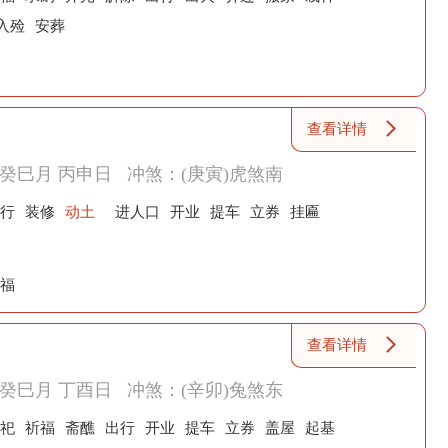
入殓
安葬
查看详情
癸巳月 丙申日
冲煞：(庚寅)虎煞南
行
装修
动土
进人口
开业
提车
立券
挂匾
福
查看详情
癸巳月 丁酉日
冲煞：(辛卯)兔煞东
祀
祈福
斋醮
出行
开业
提车
立券
盖屋
起基