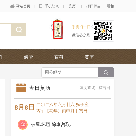
网站首页
|
手机访问
|
黄历
|
择日择吉
|
看相
手机扫一扫
微信公众号
肖
解梦
百科
黄历
今日黄历
黄历查询
择吉日
二〇二六年六月廿六 狮子座
8月8日
丙午【马年】丙申月甲寅日
破屋.坏垣.馀事勿取.