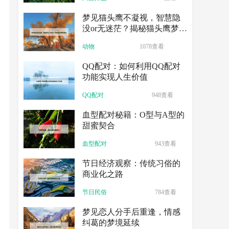
梦见猫头鹰不凝视，智慧隐
没or无迷茫？揭秘猫头鹰梦的
寓意
动物
1078查看
QQ配对：如何利用QQ配对
功能实现人生价值
QQ配对
948查看
血型配对秘籍：O型与A型的
甜蜜契合
血型配对
943查看
节日经济观察：传统习俗的
商业化之路
节日民俗
784查看
梦见恋人分手后重逢，情感
纠葛的梦境延续