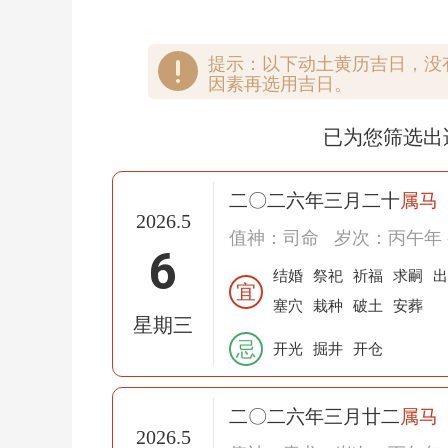
提示：以下动土黄历吉日，没
因素再选用吉日。
已为您筛选出
二〇二六年三月二十
属马
2026.5
值神：司命
岁次：丙午年 
6
结婚
祭祀
祈福
求嗣
出
宜
塞穴
栽种
破土
安葬
星期三
忌
开光
掘井
开仓
二〇二六年三月廿二
属马
2026.5