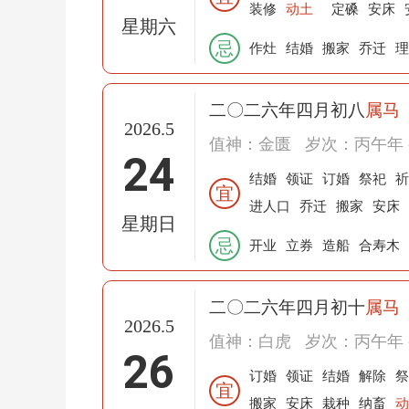
装修
动土
定磉
安床
星期六
忌
作灶
结婚
搬家
乔迁
理
二〇二六年四月初八
属马
2026.5
值神：金匮
岁次：丙午年 
24
结婚
领证
订婚
祭祀
祈
宜
进人口
乔迁
搬家
安床
星期日
忌
开业
立券
造船
合寿木
二〇二六年四月初十
属马
2026.5
值神：白虎
岁次：丙午年 
26
订婚
领证
结婚
解除
祭
宜
搬家
安床
栽种
纳畜
动