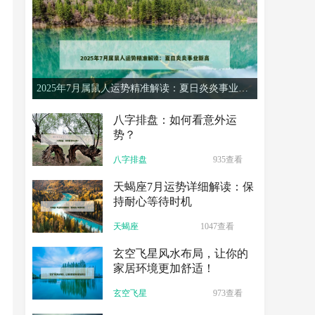
2025年7月属鼠人运势精准解读：夏日炎炎事业新高
八字排盘：如何看意外运
势？
八字排盘
935查看
天蝎座7月运势详细解读：保
持耐心等待时机
天蝎座
1047查看
玄空飞星风水布局，让你的
家居环境更加舒适！
玄空飞星
973查看