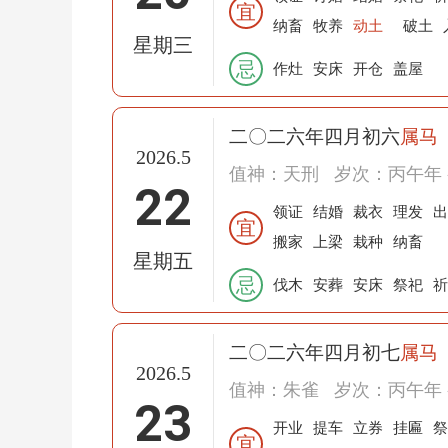
宜
纳畜
牧养
动土
破土
星期三
忌
作灶
安床
开仓
盖屋
二〇二六年四月初六
属马
2026.5
值神：天刑
岁次：丙午年 
22
领证
结婚
裁衣
理发
出
宜
搬家
上梁
栽种
纳畜
星期五
忌
伐木
安葬
安床
祭祀
祈
二〇二六年四月初七
属马
2026.5
值神：朱雀
岁次：丙午年 
23
开业
提车
立券
挂匾
祭
宜