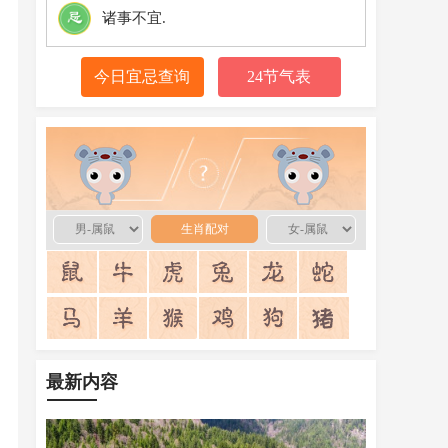
诸事不宜.
今日宜忌查询
24节气表
生肖配对
生肖配对
最新内容