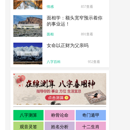
情感
857查看
面相学：额头宽窄预示着你
的事业运！
面相
891查看
女命以正财为父亲吗
八字百科
952查看
八字测算
称骨论命
奇门遁甲
观音灵签
姓名分析
十二生肖