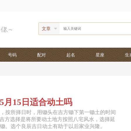
文章
号码
配对
起名
星座
生
年5月15日适合动土吗
，按所择日时，用锄头在吉方锄下第一锄土的时间
。吉方选择是将所要动土地方按照八宅风水，选择延
锄。选个良辰吉日动土有助于以后家业兴隆。