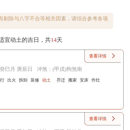
有剔除与八字不合等相关因素，请综合参考各项
适宜
动土
的吉日，共
14
天
查看详情
癸巳月 庚辰日
冲煞：(甲戌)狗煞南
行
出火
拆卸
装修
动土
乔迁
搬家
安床
作灶
查看详情