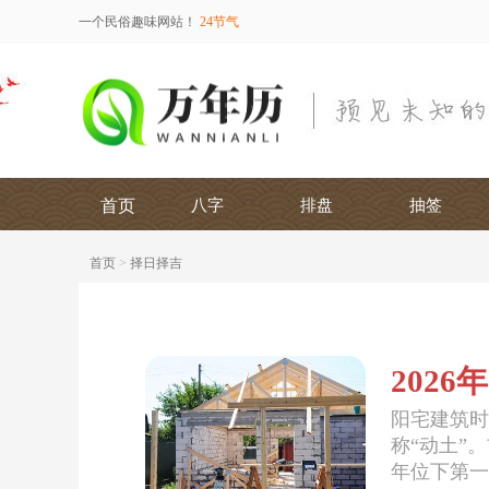
一个民俗趣味网站！
24节气
首页
八字
排盘
抽签
首页
>
择日择吉
2026
阳宅建筑时
称“动土”
年位下第一