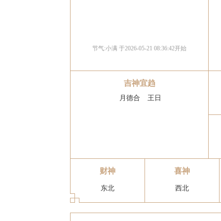
节气:
小满
于2026-05-21 08:36:42开始
吉神宜趋
月德合
王日
财神
喜神
东北
西北