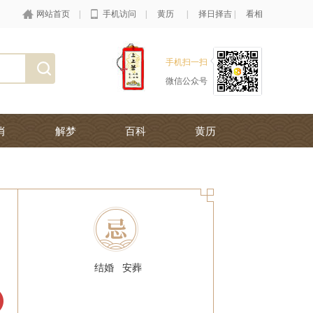
网站首页
|
手机访问
|
黄历
|
择日择吉
|
看相
手机扫一扫
微信公众号
肖
解梦
百科
黄历
结婚
安葬