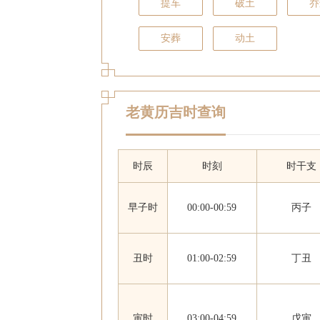
提车
破土
乔
安葬
动土
老黄历吉时查询
时辰
时刻
时干支
早子时
00:00-00:59
丙子
丑时
01:00-02:59
丁丑
寅时
03:00-04:59
戊寅