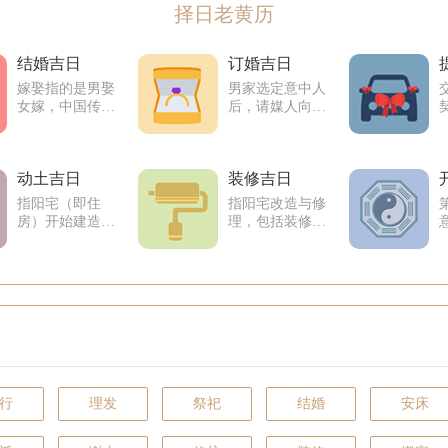
择日老黄历
结婚吉日
订婚吉日
嫁娶指的是男娶
男家选定意中人
女嫁，中国传统
后，请媒人向女
习俗中举行结婚
家提亲，女家同
大典的吉日。
意后，男家再备
礼亲人前去求婚
动土吉日
装修吉日
指阳宅（即住
指阳宅改造与修
房）开始建造与
理，包括装修，
修理
维护或调整风水
行
理发
祭祀
结婚
安床