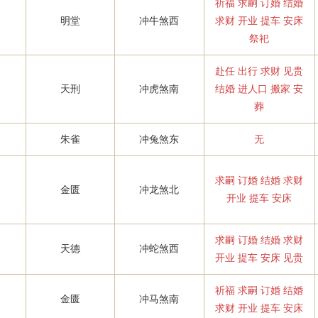
祈福 求嗣 订婚 结婚
明堂
冲牛煞西
求财 开业 提车 安床
祭祀
赴任 出行 求财 见贵
天刑
冲虎煞南
结婚 进人口 搬家 安
葬
朱雀
冲兔煞东
无
求嗣 订婚 结婚 求财
金匮
冲龙煞北
开业 提车 安床
求嗣 订婚 结婚 求财
天德
冲蛇煞西
开业 提车 安床 见贵
祈福 求嗣 订婚 结婚
金匮
冲马煞南
求财 开业 提车 安床