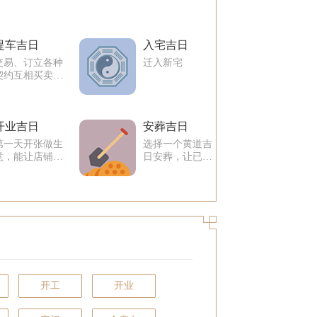
提车吉日
入宅吉日
交易、订立各种
迁入新宅
契约互相买卖之
事
开业吉日
安葬吉日
第一天开张做生
选择一个黄道吉
意，能让店铺生
日安葬，让已逝
意兴隆、财源广
之人入土为安。
进。
开工
开业