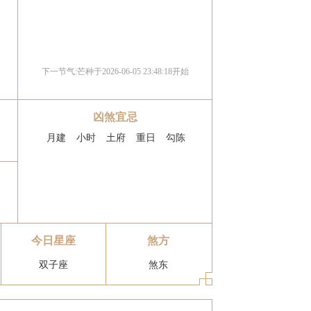
下一节气:
芒种
于2026-06-05 23:48:18开始
凶煞宜忌
月建
小时
土府
重日
勾陈
今日星座
煞方
双子座
煞东