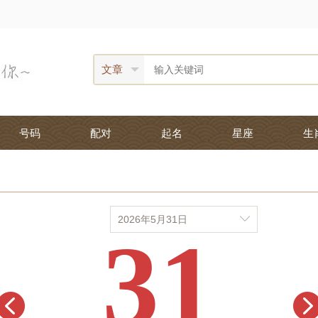
文章
号码
配对
起名
星座
生
31