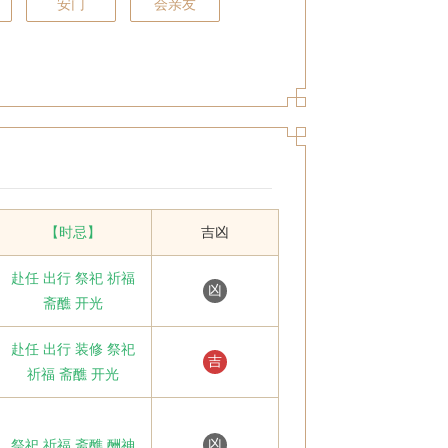
安门
会亲友
【时忌】
吉凶
赴任 出行 祭祀 祈福
凶
斋醮 开光
赴任 出行 装修 祭祀
吉
祈福 斋醮 开光
凶
祭祀 祈福 斋醮 酬神