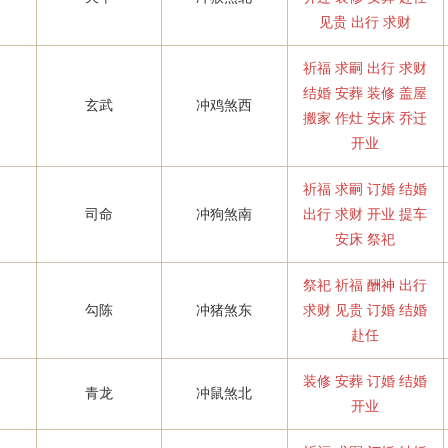
见贵 出行 求财
祈福 求嗣 出行 求财
结婚 安葬 装修 盖屋
玄武
冲鸡煞西
搬家 作灶 安床 乔迁
开业
祈福 求嗣 订婚 结婚
司命
冲狗煞南
出行 求财 开业 提车
安床 祭祀
祭祀 祈福 酬神 出行
勾陈
冲猪煞东
求财 见贵 订婚 结婚
赴任
装修 安葬 订婚 结婚
青龙
冲鼠煞北
开业