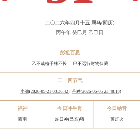
二〇二六年四月十五 属马(阴历)
丙午年 癸巳月 乙巳日
彭祖百忌
乙不栽植千株不长
巳不远行财物伏藏
二十四节气
小满(2026-05-21 08:36:42)
芒种(2026-06-05 23:48:18)
福神
今日冲生肖
今日纳音
西南
蛇日冲(己亥)猪
覆灯火