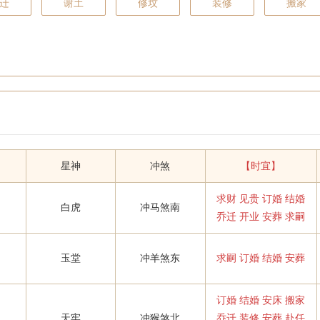
迁
谢土
修坟
装修
搬家
星神
冲煞
【时宜】
求财 见贵 订婚 结婚
白虎
冲马煞南
乔迁 开业 安葬 求嗣
玉堂
冲羊煞东
求嗣 订婚 结婚 安葬
订婚 结婚 安床 搬家
天牢
冲猴煞北
乔迁 装修 安葬 赴任