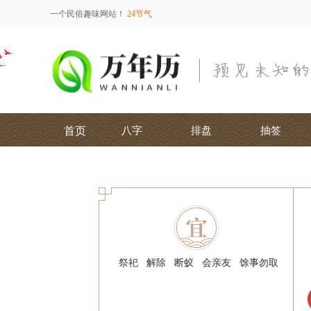
一个民俗趣味网站！
24节气
首页
八字
排盘
抽签
祭祀
解除
断蚁
会亲友
馀事勿取