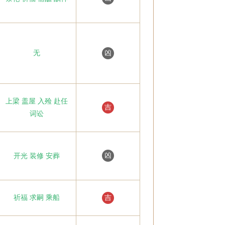
无
凶
上梁 盖屋 入殓 赴任
吉
词讼
凶
开光 装修 安葬
祈福 求嗣 乘船
吉