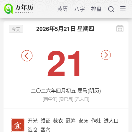
黄历
八字
排盘
2026年5月21日 星期四
今天
21
二〇二六年四月初五 属马(阴历)
[丙午年] [癸巳月] [乙未日]
开光
领证
裁衣
冠笄
安床
作灶
进人口
造仓
塞穴