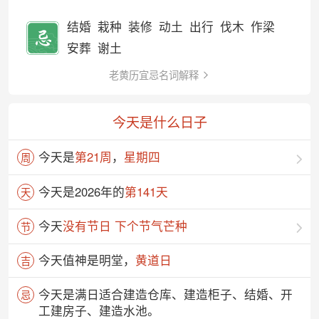
结婚
栽种
装修
动土
出行
伐木
作梁
安葬
谢土
老黄历宜忌名词解释
今天是什么日子
今天是
第21周
，
星期四
周
今天是2026年的
第141天
天
今天
没有节日 下个节气芒种
节
今天值神是明堂，
黄道日
吉
今天是满日适合建造仓库、建造柜子、结婚、开
忌
工建房子、建造水池。