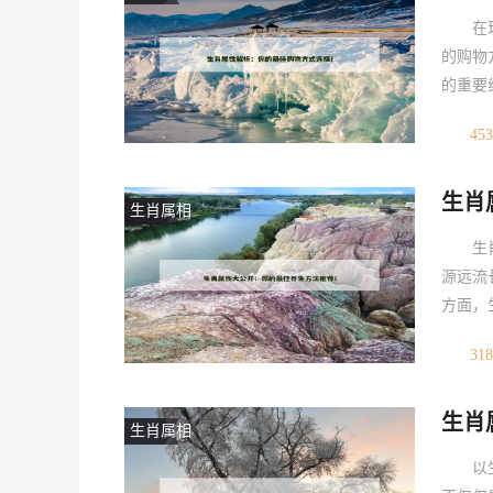
在
的购物
的重要
本文将
453
肖属性
他们善
生肖
好充分
生肖属相
生
源远流
方面，
生方法
318
养生方
瘦肉、
生肖
年出生
生肖属相
以