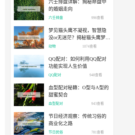
六壬排盘详解：揭秘命盘中
的婚姻走向
六壬排盘
996查看
梦见猫头鹰不凝视，智慧隐
没or无迷茫？揭秘猫头鹰梦的
寓意
动物
1074查看
QQ配对：如何利用QQ配对
功能实现人生价值
QQ配对
948查看
血型配对秘籍：O型与A型的
甜蜜契合
血型配对
943查看
节日经济观察：传统习俗的
商业化之路
节日民俗
781查看