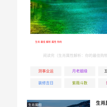
生肖
最佳
解析
属性
你的
阅读完（生肖属性解析：你的最佳购物
测事业运
月老姻缘
装修吉日
紫薇斗数
生肖
生肖属相