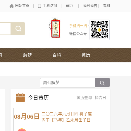
网站首页
|
手机访问
|
黄历
|
择日择吉
|
看相
手机扫一扫
微信公众号
肖
解梦
百科
黄历
今日黄历
黄历查询
择吉日
二〇二六年六月廿四 狮子座
08月06日
丙午【马年】乙未月壬子日