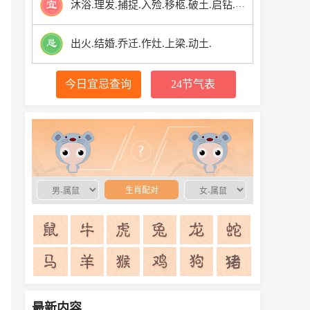
沐浴.理发.捕捉.入殓.移柩.破土.启钻.安葬.
出火.结婚.乔迁.作灶.上梁.动土.
今日宜忌查询
24节气表
生肖配对
生肖配对
最新内容