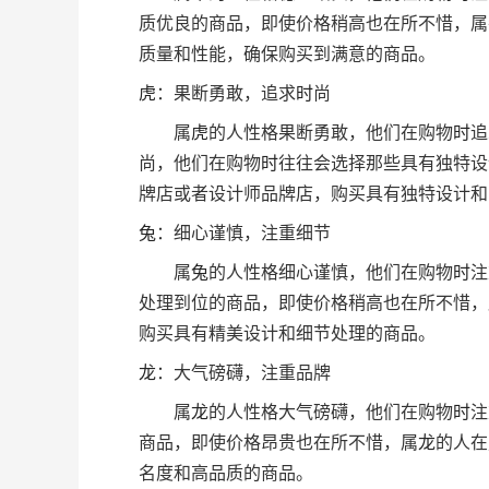
质优良的商品，即使价格稍高也在所不惜，属
质量和性能，确保购买到满意的商品。
虎
：果断勇敢，追求
时
尚
属
虎
的人性格果断勇敢，他们在购物
时
追
尚，他们在购物
时
往往会选择那些具有独特设
牌店或者设计师品牌店，购买具有独特设计和
兔
：细心谨慎，注重细节
属
兔
的人性格细心谨慎，他们在购物
时
注
处理到位的商品，即使价格稍高也在所不惜，
购买具有精美设计和细节处理的商品。
龙
：大气磅礴，注重品牌
属
龙
的人性格大气磅礴，他们在购物
时
注
商品，即使价格昂贵也在所不惜，属
龙
的人在
名度和高品质的商品。