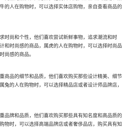
牛
的人在购物
时
，可以选择实体店购物，亲自查看商品的
求
时
尚和个性，他们
喜
欢尝试新鲜事物，追求潮流和
时
计和
时
尚感的商品，属
虎
的人在购物
时
，可以选择
时
尚品
时
尚感的商品。
重商品的细节和品质，他们
喜
欢购买那些设计精美、细节
属
兔
的人在购物
时
，可以选择精品店或者设计师品牌店，
重品牌和品质，他们
喜
欢购买那些具有知名度和高品质的
购物
时
，可以选择高端品牌店或者奢侈品店，购买具有知