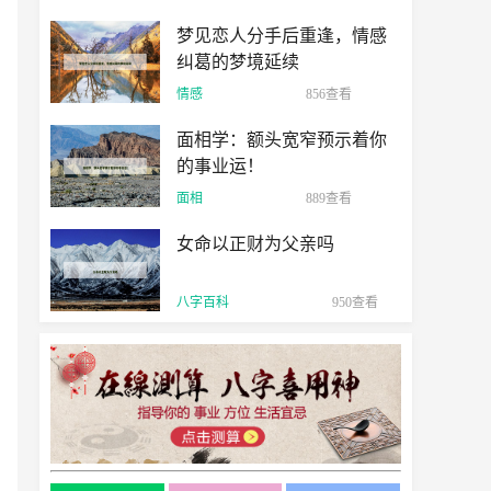
梦见恋人分手后重逢，情感
纠葛的梦境延续
情感
856查看
面相学：额头宽窄预示着你
的事业运！
面相
889查看
女命以正财为父亲吗
八字百科
950查看