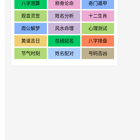
八字测算
称骨论命
奇门遁甲
观音灵签
姓名分析
十二生肖
周公解梦
风水命理
心理测试
黄道吉日
在线起名
八字排盘
节气时刻
姓名配对
号码吉凶