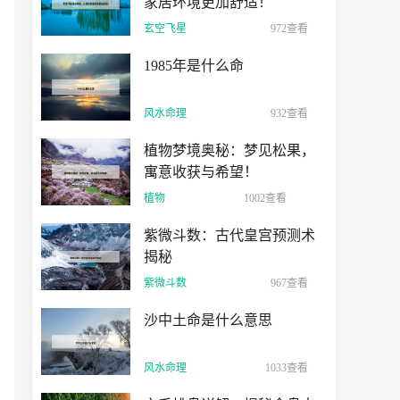
家居环境更加舒适！
玄空飞星
972查看
1985年是什么命
风水命理
932查看
植物梦境奥秘：梦见松果，
寓意收获与希望！
植物
1002查看
紫微斗数：古代皇宫预测术
揭秘
紫微斗数
967查看
沙中土命是什么意思
风水命理
1033查看