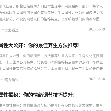
现代社会，购物已经成为人们日常生活中不可或缺的一部分，每个人
方式却因生肖属性的不同而有所差异，生肖属性，作为中国传统文化
组成部分，不仅影响着人们的性格特点，也影响着他们的购物习惯，
从生肖属性的角度出发，为您解析您的最佳购物方式选择。主体：生
2025-08-19
个网友看过
与购物方式的关系鼠：生肖鼠的人通常具有敏锐的洞察力和判断力，
于发现商品的价值，他们的最佳购物方式是理性购物，即在购物前做
属性大公开：你的最佳养生方法推荐！
的
肖属性大公开：你的最佳养生方法推荐！自古以来，生肖文化在我国
长，十二生肖各具特色，代表着不同的性格特点和命运走向，在养生
生肖属性也有着独特的指导意义，本文将为您揭秘十二生肖的最佳养
，助您健康长寿。主体：鼠鼠年出生的人，性格机敏，善于理财，在
2025-08-18
个网友看过
面，建议注重饮食调理，多吃富含蛋白质、维生素的食物，如鱼类、
蔬菜等，保持良好的作息时间，避免熬夜，有助于提高免疫力。牛牛
属性揭秘：你的情绪调节技巧提升！
的
生肖属性揭秘：你的情绪调节技巧提升！在我国的传统文化中，生肖