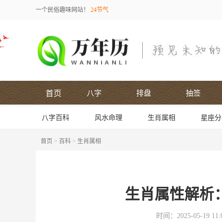
一个民俗趣味网站！
24节气
首页
八字
排盘
抽签
八字百科
风水命理
生肖属相
星座分
首页
>
百科
>
生肖属相
生肖属性解析
时间：2025-05-19 11:0