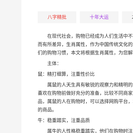
八字精批
十年大运
在现代社会，购物已经成为人们
生活
中不
而有所差异，
生肖
属性，作为
中国
传统
文化
的
们的购物习惯，本文将根据
生肖
属性，为您解
主体：
鼠
：精打细算，注重性价比
属
鼠
的人
天
生具有敏锐的观察力和精明的
喜
欢在购物前做好充
分
的准备，比较不同商家
品，属
鼠
的人在购物
时
，可以选择网购平台，
的商品。
牛
：稳重踏实，注重品质
属
牛
的人性格稳重踏实，他们在购物
时
注